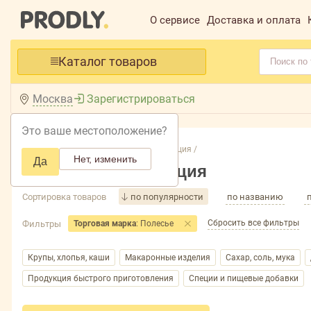
О сервисе
Доставка и оплата
Каталог товаров
Москва
Зарегистрироваться
Это ваше местоположение?
Главная /
Каталог /
Бакалея, консервация /
Нет, изменить
Да
Бакалея, консервация
Сортировка товаров
по популярности
по названию
Сбросить все фильтры
Фильтры
Торговая марка
: Полесье
Крупы, хлопья, каши
Макаронные изделия
Сахар, соль, мука
Продукция быстрого приготовления
Специи и пищевые добавки