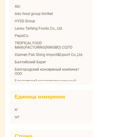
SUNFEEL
Abi
YAKIMAL
Adu food group limited
Арикон
HYSG Group
Балтийский Берег
Laiwu Taifeng Foods Co., Ltd.
Бизнес Ланч
PepsiCo
Богатовское золото
TROPICAL FOOD
MANUFACTURING(NINGBO) CO,lTD
Бояринъ
Xiamen Pak Shing Import&Export Co.,Ltd.
Вкусные Консервы
Балтийский Берег
Горячая Штучка
Белгородский консервный комбинат
ДЖАЗ
ООО
Дары Атлантиды
Богатовский маслоэкстрационный
завод ООО
Дары Природы
Брасовские сыры
Домашкино
Единица измерения
Дамол
Доширак
ЗДОРОВАЯ ЕДА ООО
Еврофрут
кг
Кухня без границ
Махеев
шт
Маревен Фуд Сэнтрал
Микадо
ООО "Богатовский
Морское содружество
маслоэкстракционный завод"
Страна