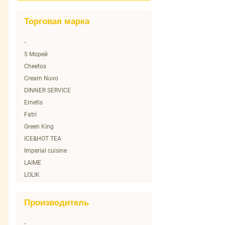
Торговая марка
-
5 Морей
Cheetos
Cream Nuvo
DINNER SERVICE
Emetis
Fatri
Green King
ICE&HOT TEA
Imperial cuisine
LAIME
LOLIK
Lays
MultiCook
Производитель
No name
O Sole mio
-