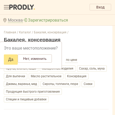
Вход
Москва
Зарегистрироваться
Главная /
Каталог /
Бакалея, консервация /
Бакалея, консервация
Это ваше местоположение?
Добавить фильтр товаров
Нет, изменить
Да
по популярности
по названию
по цене
Крупы, хлопья, каши
Макаронные изделия
Сахар, соль, мука
Для выпечки
Масло растительное
Консервация
Джемы, варенье, мед
Сиропы, топпинги, пюре
Снеки
Продукция быстрого приготовления
Специи и пищевые добавки