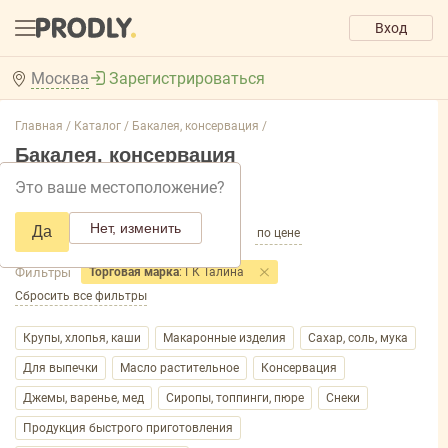
Вход
Москва
Зарегистрироваться
Главная /
Каталог /
Бакалея, консервация /
Бакалея, консервация
Это ваше местоположение?
Добавить фильтр товаров
Нет, изменить
Да
по популярности
по названию
по цене
Фильтры
Торговая марка
: ГК Талина
Сбросить все фильтры
Крупы, хлопья, каши
Макаронные изделия
Сахар, соль, мука
Для выпечки
Масло растительное
Консервация
Джемы, варенье, мед
Сиропы, топпинги, пюре
Снеки
Продукция быстрого приготовления