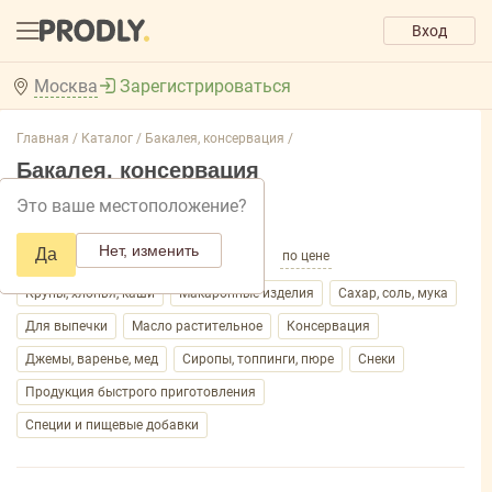
Вход
Москва
Зарегистрироваться
Главная /
Каталог /
Бакалея, консервация /
Бакалея, консервация
Это ваше местоположение?
Добавить фильтр товаров
Нет, изменить
Да
по популярности
по названию
по цене
Крупы, хлопья, каши
Макаронные изделия
Сахар, соль, мука
Для выпечки
Масло растительное
Консервация
Джемы, варенье, мед
Сиропы, топпинги, пюре
Снеки
Продукция быстрого приготовления
Специи и пищевые добавки