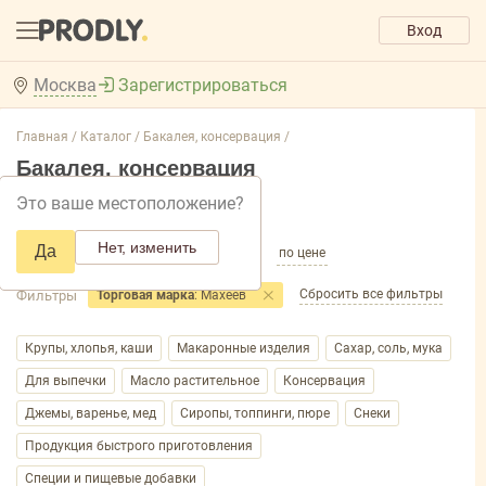
Вход
Москва
Зарегистрироваться
Главная /
Каталог /
Бакалея, консервация /
Бакалея, консервация
Это ваше местоположение?
Добавить фильтр товаров
Нет, изменить
Да
по популярности
по названию
по цене
Сбросить все фильтры
Фильтры
Торговая марка
: Махеев
Крупы, хлопья, каши
Макаронные изделия
Сахар, соль, мука
Для выпечки
Масло растительное
Консервация
Джемы, варенье, мед
Сиропы, топпинги, пюре
Снеки
Продукция быстрого приготовления
Специи и пищевые добавки