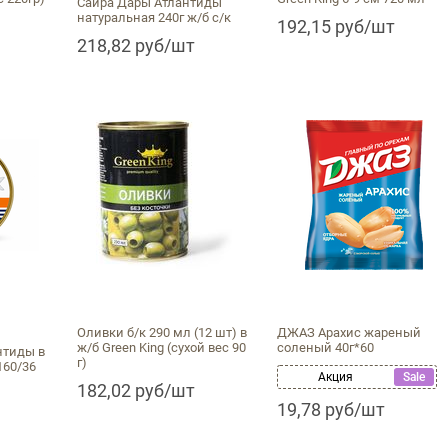
Сайра Дары Атлантиды
натуральная 240г ж/б с/к
192,15 руб/шт
218,82 руб/шт
Оливки б/к 290 мл (12 шт) в
ДЖАЗ Арахис жареный
ж/б Green King (сухой вес 90
соленый 40г*60
нтиды в
г)
160/36
Акция
Sale
182,02 руб/шт
19,78 руб/шт