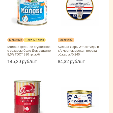
Меркурий
Честный знак
Меркурий
Молоко цельное сгущенное
Килька Дары Атлантиды в
с сахаром Село Домашкино
т/с черноморская неразд
8,5% ГОСТ 380 гр. ж/б
обжар ж/б 240 г
145,20 руб/шт
84,32 руб/шт