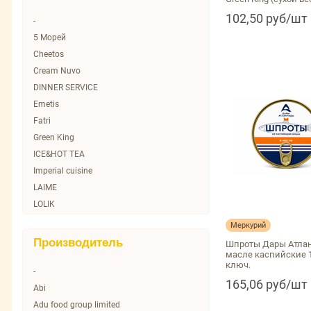
102,50 руб/шт
-
5 Морей
Cheetos
Cream Nuvo
DINNER SERVICE
Emetis
Fatri
Green King
ICE&HOT TEA
Imperial cuisine
LAIME
LOLIK
Lays
Меркурий
MultiCook
Производитель
Шпроты Дары Атла
No name
масле каспийские 
ключ.
O Sole mio
-
165,06 руб/шт
SUNFEEL
Abi
YAKIMAL
Adu food group limited