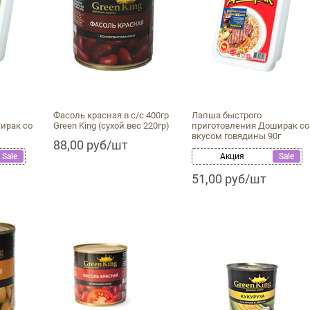
Фасоль красная в с/с 400гр
Лапша быстрого
ирак со
Green King (сухой вес 220гр)
приготовления Доширак со
вкусом говядины 90г
88,00 руб/шт
Sale
Акция
Sale
51,00 руб/шт