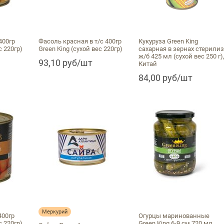
400гр
Фасоль красная в т/с 400гр
Кукуруза Green King
с 220гр)
Green King (сухой вес 220гр)
сахарная в зернах стерилиз
ж/б 425 мл (сухой вес 250 г)
93,10 руб/шт
Китай
84,00 руб/шт
Меркурий
400гр
Огурцы маринованные
с 220гр)
Green King 6-9 см 720 мл