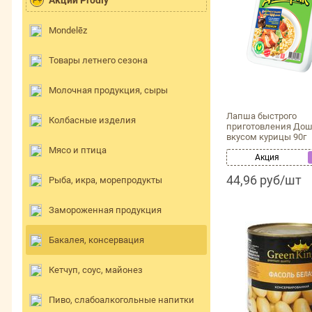
Акции Prodly
P+
Mondelēz
Товары летнего сезона
Молочная продукция, сыры
Лапша быстрого
Колбасные изделия
приготовления Дош
вкусом курицы 90г
Мясо и птица
Акция
44,96 руб/шт
Рыба, икра, морепродукты
Замороженная продукция
Бакалея, консервация
Кетчуп, соус, майонез
Пиво, слабоалкогольные напитки