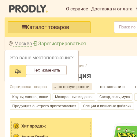
О сервисе
Доставка и оплата
Каталог товаров
Москва
Зарегистрироваться
Это ваше местоположение?
Главная /
Каталог /
Бакалея, консервация /
Нет, изменить
Да
Бакалея, консервация
Сортировка товаров
по популярности
по названию
Крупы, хлопья, каши
Макаронные изделия
Сахар, соль, мука
Продукция быстрого приготовления
Специи и пищевые добавки
Хит продаж