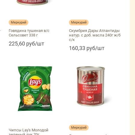
Меркурий
Меркурий
.
Говядина тушеная в/с
Скумбрия Дары Атлантиды
,
Сельсовет 338 г
натур. с доб. масла 240г ж/б
с/к
225,60 руб/шт
160,33 руб/шт
Меркурий
Чипсы Lay's Молодой
зеленый лук 70г