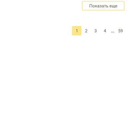
Показать еще
...
1
2
3
4
59