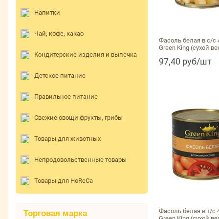
Напитки
Чай, кофе, какао
Фасоль белая в с/с 
Green King (сухой ве
Кондитерские изделия и выпечка
97,40 руб/шт
Детское питание
Правильное питание
Свежие овощи фрукты, грибы
Товары для животных
Непродовольственные товары
Товары для HoReCa
Фасоль белая в т/с 
Торговая марка
Green King (сухой ве