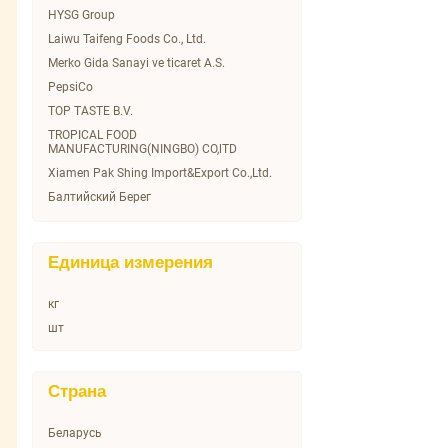
Арикон
HYSG Group
Балтийский Берег
Laiwu Taifeng Foods Co., Ltd.
Баринофф
Merko Gida Sanayi ve ticaret A.S.
Бизнес Ланч
PepsiCo
Богатовское золото
TOP TASTE B.V.
Бояринъ
TROPICAL FOOD
MANUFACTURING(NINGBO) CO,lTD
Вкусные Консервы
Xiamen Pak Shing Import&Export Co.,Ltd.
Горячая Штучка
Балтийский Берег
ДЖАЗ
Белгородский консервный комбинат
Дары Атлантиды
ООО
Дары Природы
Богатовский маслоэкстрационный
Единица измерения
завод ООО
Домашкино
Брасовские сыры
Доширак
кг
ЗДОРОВАЯ ЕДА ООО
Еврофрут
шт
Кухня без границ
Махеев
Маревен Фуд Сэнтрал
Микадо
Страна
Маслодельно-сыродельный комбинат
Морское содружество
«Михайловский»
Печагин
ООО "Богатовский
Беларусь
маслоэкстракционный завод"
Роллтон