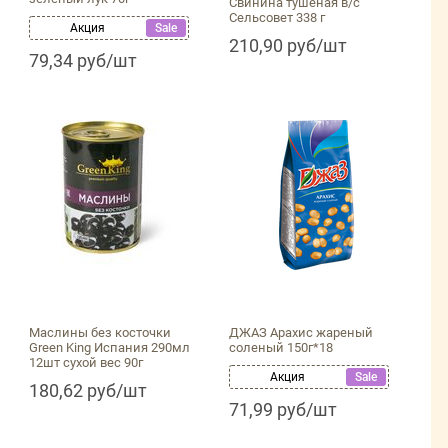
Свинина тушеная в/с
Сельсовет 338 г
Акция
Sale
210,90 руб/шт
79,34 руб/шт
Маслины без косточки
ДЖАЗ Арахис жареный
Green King Испания 290мл
соленый 150г*18
12шт сухой вес 90г
Акция
Sale
180,62 руб/шт
71,99 руб/шт