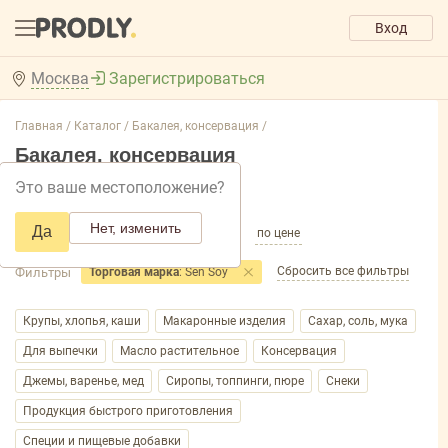
Вход
Москва
Зарегистрироваться
Главная /
Каталог /
Бакалея, консервация /
Бакалея, консервация
Это ваше местоположение?
Добавить фильтр товаров
Нет, изменить
Да
по популярности
по названию
по цене
Сбросить все фильтры
Фильтры
Торговая марка
: Sen Soy
Крупы, хлопья, каши
Макаронные изделия
Сахар, соль, мука
Для выпечки
Масло растительное
Консервация
Джемы, варенье, мед
Сиропы, топпинги, пюре
Снеки
Продукция быстрого приготовления
Специи и пищевые добавки