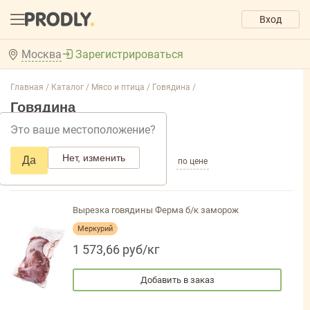
Вход
Москва
Зарегистрироваться
Главная /
Каталог /
Мясо и птица /
Говядина /
Говядина
Это ваше местоположение?
Добавить фильтр товаров
Нет, изменить
Да
по популярности
по названию
по цене
Вырезка говядины Ферма б/к заморож
Меркурий
1 573,66 руб/кг
Добавить в заказ