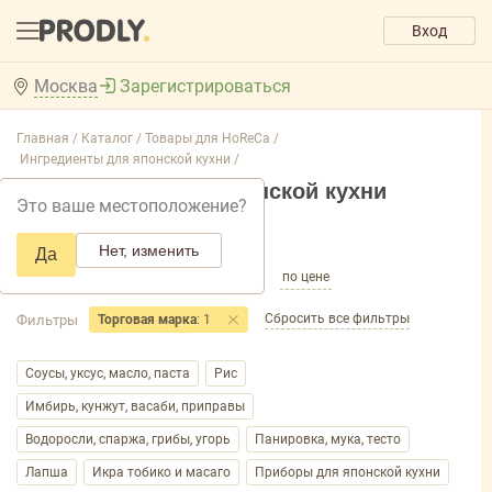
Вход
Москва
Зарегистрироваться
Главная /
Каталог /
Товары для HoReCa /
Ингредиенты для японской кухни /
Ингредиенты для японской кухни
Это ваше местоположение?
Добавить фильтр товаров
Нет, изменить
Да
по популярности
по названию
по цене
Сбросить все фильтры
Фильтры
Торговая марка
: 1
Соусы, уксус, масло, паста
Рис
Имбирь, кунжут, васаби, приправы
Водоросли, спаржа, грибы, угорь
Панировка, мука, тесто
Лапша
Икра тобико и масаго
Приборы для японской кухни