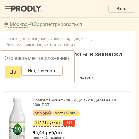
Вход
Москва
Зарегистрироваться
Главная /
Каталог /
Молочная продукция, сыры /
Кисломолочные продукты и закваски /
Кисломолочные продукты и закваски
Это ваше местоположение?
Добавить фильтр товаров
Нет, изменить
Да
по популярности
по названию
по цене
Продукт Биокефирный Домик в Деревне 1%
900г ПЭТ
Меркурий
Честный знак
118,21 руб/шт
-19%
95,44 руб/шт
Цена действительна