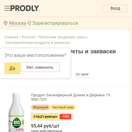
Вход
Москва
Зарегистрироваться
Главная /
Каталог /
Молочная продукция, сыры /
Кисломолочные продукты и закваски /
Кисломолочные продукты и закваски
Это ваше местоположение?
Добавить фильтр товаров
Нет, изменить
Да
по популярности
по названию
по цене
Продукт Биокефирный Домик в Деревне 1%
900г ПЭТ
Меркурий
Честный знак
118,21 руб/шт
-19%
95,44 руб/шт
Цена действительна