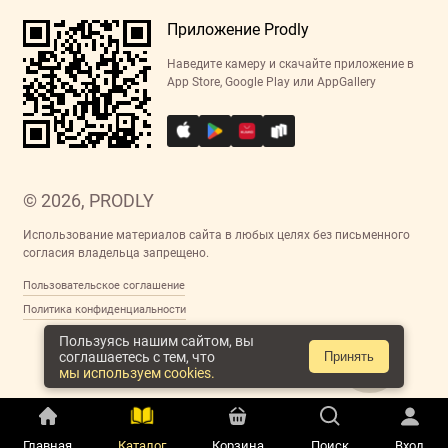
Приложение Prodly
Наведите камеру и скачайте приложение в
App Store, Google Play или AppGallery
© 2026, PRODLY
Использование материалов сайта в любых целях без письменного
согласия владельца запрещено.
Пользовательское соглашение
Политика конфиденциальности
Пользуясь нашим сайтом, вы
соглашаетесь с тем, что
Принять
мы используем cookies.
Главная
Каталог
Корзина
Поиск
Вход