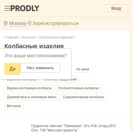
Вход
Москва
Зарегистрироваться
Главная /
Каталог /
Колбасные изделия /
Колбасные изделия
Это ваше местоположение?
Добавить фильтр товаров
Нет, изменить
Да
по популярности
по названию
по цене
Вареные колбасы
Сосиски, сардельки
Варено-копченые колбасы
Полукопченые колбасы
Деликатесы и копченое мясо
Сырокопченые колбасы
Ветчина
Грудинка свиная "Премиум", б/к К\В. (порц.ВУ)
Охл. ТМ "Мясная грамота"