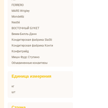
Halls
FERRERO
Kinder
MARS Wrigley
Kinder Сюрприз
Mondelēz
Konti
Nestlé
M&M's
ВОСТОЧНЫЙ БУКЕТ
MISSION PROFESSIONAL
Вимм-Билль-Данн
Mars
Кондитерская фабрика SlaSti
Meller
Кондитерская фабрика Конти
Mentos
Конфитрейд
Milka
Мишн Фудс Ступино
Milky Way
Объединенные кондитеры
No name
Памир Гыда Сан А.С.
Orbit
Перфетти ван Мелле
Единица измерения
Oreo
Пром СП ООО
Pashaoglu
Риттер спорт шоколад
кг
Picnic
шт
Ritter SPORT
Rondo
Страна