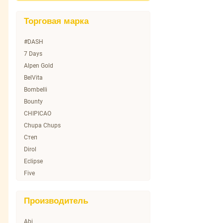
Торговая марка
#DASH
7 Days
Alpen Gold
BelVita
Bombelli
Bounty
CHIPICAO
Chupa Chups
Cтеп
Dirol
Eclipse
Five
Fruittella
Funcho
Производитель
GOLD CHOICE
HARIBO
Abi