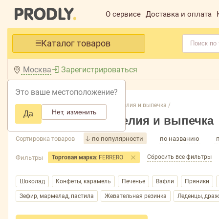
О сервисе
Доставка и оплата
Каталог товаров
Москва
Зарегистрироваться
Это ваше местоположение?
Главная /
Каталог /
Кондитерские изделия и выпечка /
Нет, изменить
Да
Кондитерские изделия и выпечка
Сортировка товаров
по популярности
по названию
Сбросить все фильтры
Фильтры
Торговая марка
: FERRERO
Шоколад
Конфеты, карамель
Печенье
Вафли
Пряники
Зефир, мармелад, пастила
Жевательная резинка
Леденцы, драж