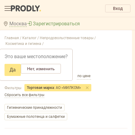
Вход
Москва
Зарегистрироваться
Главная /
Каталог /
Непродовольственные товары /
Косметика и гигиена /
Косметика и гигиена
Это ваше местоположение?
Добавить фильтр товаров
Нет, изменить
Да
по популярности
по названию
по цене
Фильтры
Торговая марка
: АО «МИЛКОМ»
Сбросить все фильтры
Гигиенические принадлежности
Бумажные полотенца и салфетки