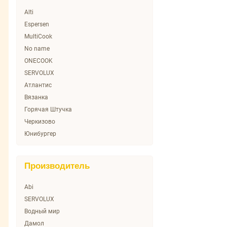
Alti
Espersen
MultiCook
No name
ONECOOK
SERVOLUX
Атлантис
Вязанка
Горячая Штучка
Черкизово
Юнибургер
Производитель
Abi
SERVOLUX
Водный мир
Дамол