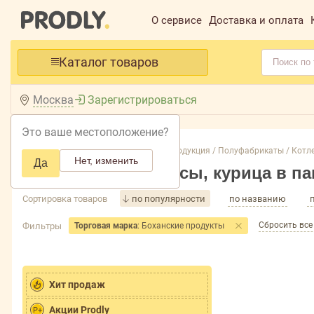
О сервисе
Доставка и оплата
Каталог товаров
Москва
Зарегистрироваться
Это ваше местоположение?
Главная /
Каталог /
Замороженная продукция /
Полуфабрикаты /
Котле
Нет, изменить
Да
Котлеты, бифштексы, курица в п
Сортировка товаров
по популярности
по названию
Сбросить вс
Фильтры
Торговая марка
: Боханские продукты
Хит продаж
Акции Prodly
P+