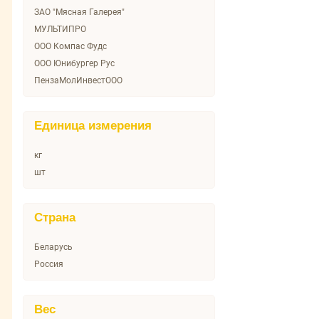
ЗАО "Мясная Галерея"
МУЛЬТИПРО
ООО Компас Фудс
ООО Юнибургер Рус
ПензаМолИнвестООО
Единица измерения
кг
шт
Страна
Беларусь
Россия
Вес