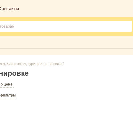
Контакты
ты, бифштексы, курица в панировке /
анировке
по цене
е фильтры