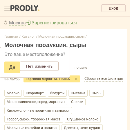
Вход
Москва
Зарегистрироваться
Главная /
Каталог /
Молочная продукция, сыры /
Молочная продукция, сыры
Это ваше местоположение?
Добавить фильтр товаров
Нет, изменить
Да
по популярности
по названию
по цене
Сбросить все фильтры
Фильтры
Торговая марка
: АО НМЖК
Молоко
Скоропорт
Йогурты
Сметана
Сыры
Масло сливочное, спред, маргарин
Сливки
Кисломолочные продукты и закваски
Творог, сырки, творожная масса
Сгущенное молоко
Молочные коктейли и напитки
Десерты, желе, пудинг