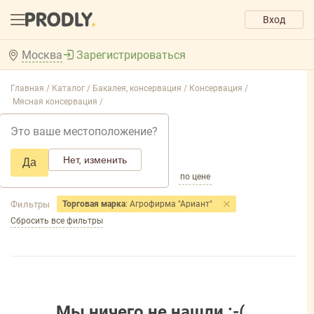
Вход
Москва
Зарегистрироваться
Главная /
Каталог /
Бакалея, консервация /
Консервация /
Мясная консервация /
Мясная консервация
Это ваше местоположение?
Добавить фильтр товаров
Нет, изменить
Да
по популярности
по названию
по цене
Фильтры
Торговая марка
: Агрофирма "Ариант"
Сбросить все фильтры
Мы ничего не нашли :-(