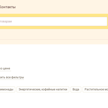
Контакты
по цене
ить все фильтры
 лимонады
Энергетические, кофейные напитки
Вода
Растительное мо