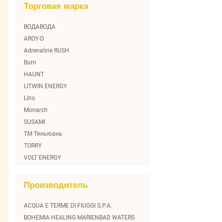
Торговая марка
ВОДАВОДА
AROY-D
Adrenaline RUSH
Burn
HAUNT
LITWIN ENERGY
Liho
Monarch
SUSAMI
TM Тяньюань
TORRY
VOLT ENERGY
Агуша
Билинска Киселка
Производитель
Винцентка
Зайечицкая Горькая
ACQUA E TERME DI FIUGGI S.P.A.
Пестравка
BOHEMIA HEALING MARIENBAD WATERS