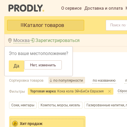
О сервисе
Доставка и оплата
Каталог товаров
Москва
Зарегистрироваться
Это ваше местоположение?
Главная /
Каталог /
Напитки /
Нет, изменить
Да
Напитки
Сортировка товаров
по популярности
по названию
Сброс
Фильтры
Торговая марка
: Кока кола ЭйчБиСи Евразия
Соки, нектары
Компоты, морсы, кисель
Газированные напитки,
Хит продаж