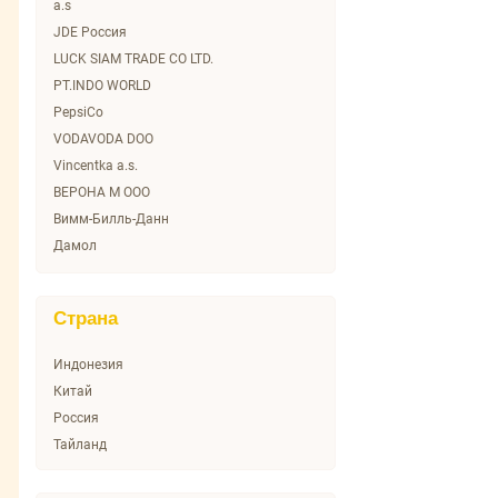
a.s
Покровская
JDE Россия
ПроЛайф
LUCK SIAM TRADE CO LTD.
Рудольфов Прамен
PT.INDO WORLD
Фердинандов Прамен
PepsiCo
Фьюджи
VODAVODA DOO
Эксельсиор
Vincentka a.s.
ВЕРОНА М ООО
Вимм-Билль-Данн
Дамол
ИП Колесников А.Г.
Мултон Партнерс
Страна
ООО "ПК "Спринг"
Индонезия
Китай
Россия
Тайланд