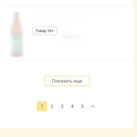
Пивной напиток «WHEY NOT? ПРОТЕИНОВЫЙ
ЛАГЕР» безалкогольное 0,45л
103,80 руб/шт
Показать еще
1
2
3
4
5