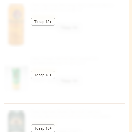
Пиво Пауланер Мюнхнер Хелл светлое фильт.
паст. 4,9% ж/б 0,5л*24 (В) ТС
Честный знак
189,15 руб/шт
Пиво Гепард светлое фильтрованное
пастеризованное 5% ж/б 0,5 л.
Честный знак
108,97 руб/шт
Пиво Карлова Крчма Светлый светлое,
пастер.,фильтр. алк 4,0% ж/б 0,5л*24 Сербия
Честный знак