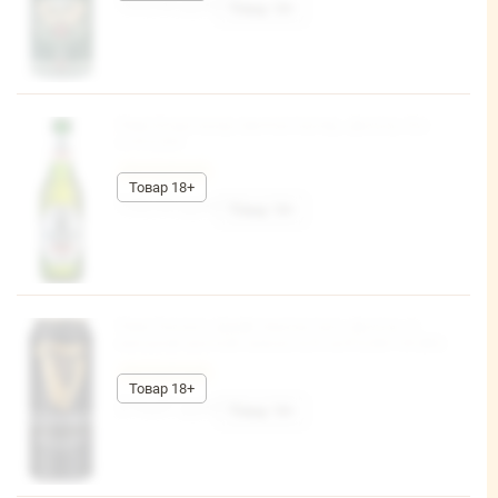
123,96 руб/шт
Пиво Клаусталер светлое пастер., фильтр. б/а
ст/б 0,33л
Честный знак
130,90 руб/шт
Пиво Гиннесс Драфт темное паст. фильтр. (с
капсулой азотной смеси) 4,2% ж/б 0,44л*24 (В0)
Честный знак
216,81 руб/шт