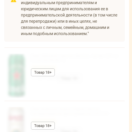
индивидуальным предпринимателям и
юридическим лицам для использования ее в
предпринимательской деятельности (в том числе
для перепродажи) или в иных целях, не
связанных с личным, семейным, домашним и
иным подобным использованием."
Пиво Хейнекен светлое, фильтр., пастер. 5,0% ж/
б 0,5л*24 FIN (В) ТС
Честный знак
170,02 руб/шт
Пиво Budweiser Budvar Original светлое
пастеризованное фильтрованное 5,0% 0,5л
Честный знак
170,68 руб/шт