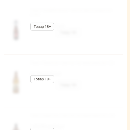
Пиво «ТАНДEМ Brune» темное фильтрованное
0,33л
146,80 руб/шт
Пиво «Тверское» светлое пастеризованное 0,5л
61,90 руб/шт
Пиво «Тверское» светлое пастеризованное 1,4л
140,80 руб/шт