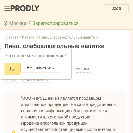
Вход
Москва
Зарегистрироваться
Главная /
Каталог /
Пиво, слабоалкогольные напитки /
Пиво, слабоалкогольные напитки
Это ваше местоположение?
Добавить фильтр товаров
Нет, изменить
Да
по популярности
по названию
по цене
Пиво
Сидр, медовуха
"ООО «ПРОДЛИ» не является продавцом
алкогольной продукции. На сайте представлена
справочная информация об ассортименте и
стоимости алкогольной продукции.
Продажа алкогольной продукции
осуществляется поставщиками исключительно