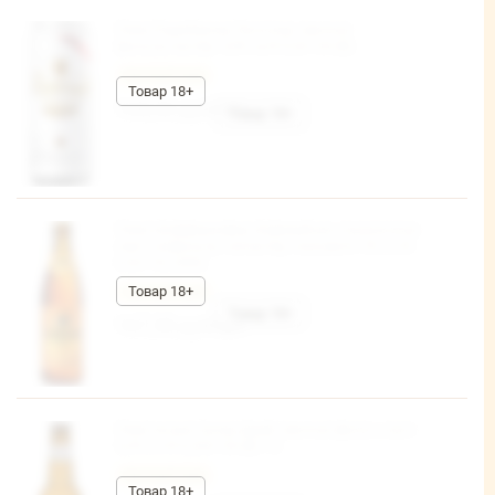
Пиво Радебергер Пилснер светлое
фильтр.пастер. 4,8% ж/б 0,5л*24 (В)
Честный знак
168,06 руб/шт
Пиво Шофферхофер Хефевайзен пшеничное
свет. нефильтр. непастер. неосветл. 5% ст/б
0,5л*18, (450)
Честный знак
167,50 руб/шт
Пиво Асахи Супер Драй светлое фильт.,паст.
5,0% ст/б 0,33л*24 (В) ТС
Честный знак