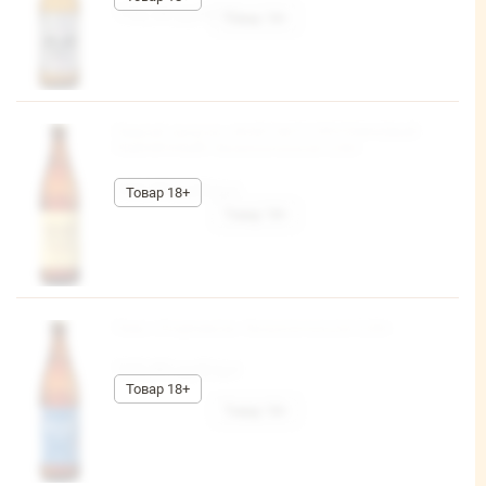
156,38 руб/шт
Пивной напиток «WHEY NOT? ПРОТЕИНОВЫЙ
ПШЕНИЧНЫЙ» безалкогольное 0,45л
103,80 руб/шт
Пиво «Спортивное» безалкогольное 0,45л
103,80 руб/шт