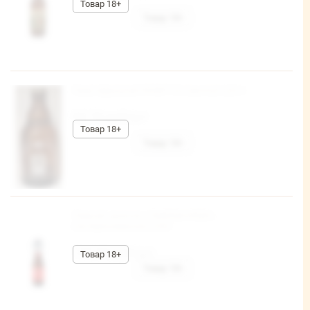
Пиво Афанасий КРАФТ 5.0 светлое 0,33 л
92,70 руб/шт
Пивной напиток «TANDEM KRIEK»
пастеризованное 0,33л
146,80 руб/шт