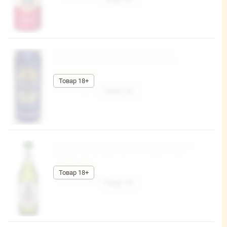
Пиво Карлова Крчма Премиум светлое,
пастер.,фильтр. 4,8% ж/б 0,5л*24 Сербия
Честный знак
123,36 руб/шт
Пиво Клаусталер Ориджинал светлое пастер.
фильтр. б/а не более 0,5% ст/б 0,33л*24 (В)
Честный знак
153,46 руб/шт