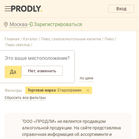
Вход
Москва
Зарегистрироваться
Главная /
Каталог /
Пиво, слабоалкогольные напитки /
Пиво /
Пиво светлое /
Пиво светлое
Это ваше местоположение?
Добавить фильтр товаров
Нет, изменить
Да
по популярности
по названию
по цене
Фильтры
Торговая марка
: Старопрамен
Сбросить все фильтры
"ООО «ПРОДЛИ» не является продавцом
алкогольной продукции. На сайте представлена
справочная информация об ассортименте и