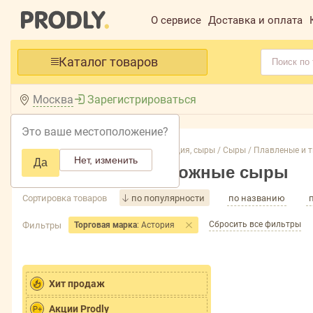
О сервисе
Доставка и оплата
Каталог товаров
Москва
Зарегистрироваться
Это ваше местоположение?
Главная /
Каталог /
Молочная продукция, сыры /
Сыры /
Плавленые и т
Нет, изменить
Да
Плавленые и творожные сыры
Сортировка товаров
по популярности
по названию
Сбросить все фильтры
Фильтры
Торговая марка
: Астория
Хит продаж
Акции Prodly
P+