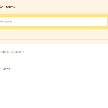
Контакты
ворожные сыры /
по цене