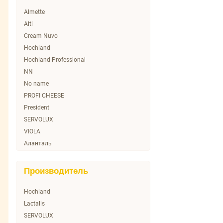
Almette
Alti
Cream Nuvo
Hochland
Hochland Professional
NN
No name
PROFI CHEESE
President
SERVOLUX
VIOLA
Аланталь
Омичка
Переяславль
Производитель
Пестравка
Порховский
Hochland
Савушкин Продукт
Lactalis
Фетакса
SERVOLUX