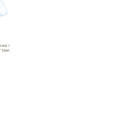
ски /
/ зам.