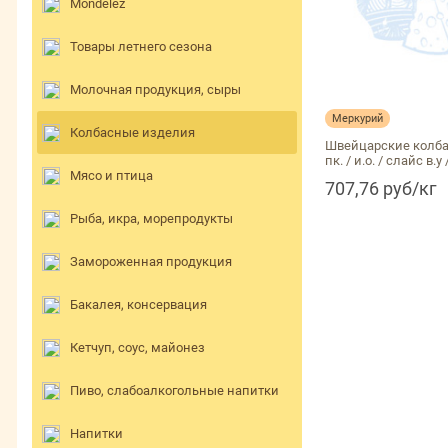
Mondelēz
Товары летнего сезона
Молочная продукция, сыры
Меркурий
Колбасные изделия
Швейцарские колба
пк. / и.о. / слайс в.у 
Мясо и птица
707,76 руб/кг
Рыба, икра, морепродукты
Замороженная продукция
Бакалея, консервация
Кетчуп, соус, майонез
Пиво, слабоалкогольные напитки
Напитки