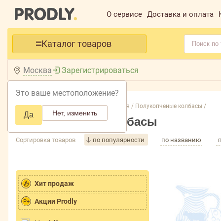
О сервисе
Доставка и оплата
Каталог товаров
Москва
Зарегистрироваться
Это ваше местоположение?
Главная /
Каталог /
Колбасные изделия /
Полукопченые колбасы /
Нет, изменить
Да
Полукопченые колбасы
Сортировка товаров
по популярности
по названию
Хит продаж
Акции Prodly
P+