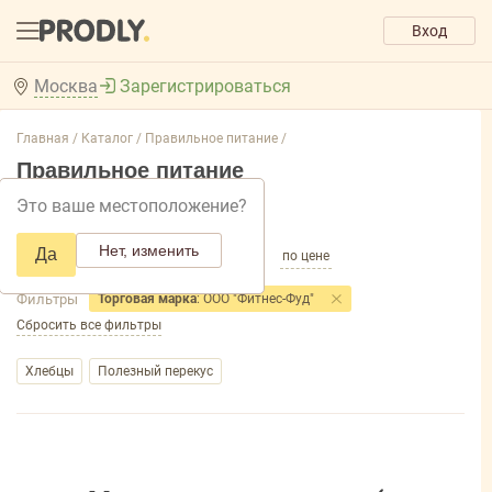
Вход
Москва
Зарегистрироваться
Главная /
Каталог /
Правильное питание /
Правильное питание
Это ваше местоположение?
Добавить фильтр товаров
Нет, изменить
Да
по популярности
по названию
по цене
Фильтры
Торговая марка
: ООО "Фитнес-Фуд"
Сбросить все фильтры
Хлебцы
Полезный перекус