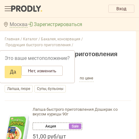
Вход
Москва
Зарегистрироваться
Главная /
Каталог /
Бакалея, консервация /
Продукция быстрого приготовления /
Продукция быстрого приготовления
Это ваше местоположение?
Добавить фильтр товаров
Нет, изменить
Да
по популярности
по названию
по цене
Лапша, пюре
Супы, бульоны
Лапша быстрого приготовления Доширак со
вкусом курицы 90г
Акция
Sale
51,00 руб/шт