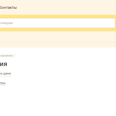
Контакты
овления /
ния
по цене
ьтры