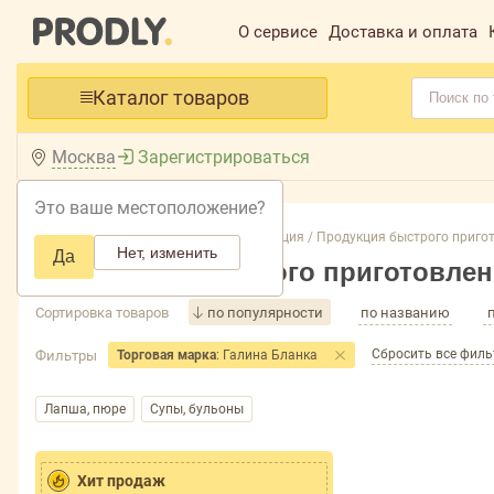
О сервисе
Доставка и оплата
Каталог товаров
Москва
Зарегистрироваться
Это ваше местоположение?
Главная /
Каталог /
Бакалея, консервация /
Продукция быстрого пригот
Нет, изменить
Да
Продукция быстрого приготовле
Сортировка товаров
по популярности
по названию
Сбросить все фил
Фильтры
Торговая марка
: Галина Бланка
Лапша, пюре
Супы, бульоны
Хит продаж