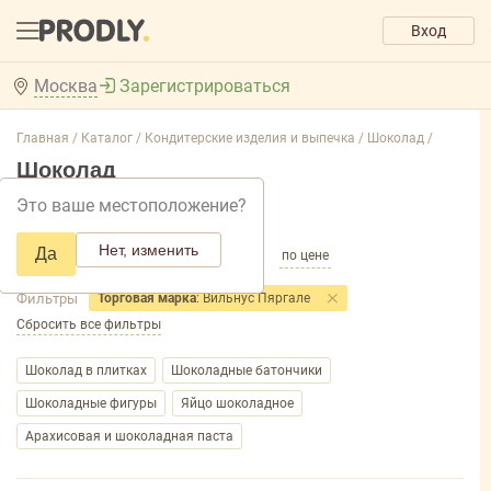
Вход
Москва
Зарегистрироваться
Главная /
Каталог /
Кондитерские изделия и выпечка /
Шоколад /
Шоколад
Это ваше местоположение?
Добавить фильтр товаров
Нет, изменить
Да
по популярности
по названию
по цене
Фильтры
Торговая марка
: Вильнус Пяргале
Сбросить все фильтры
Шоколад в плитках
Шоколадные батончики
Шоколадные фигуры
Яйцо шоколадное
Арахисовая и шоколадная паста