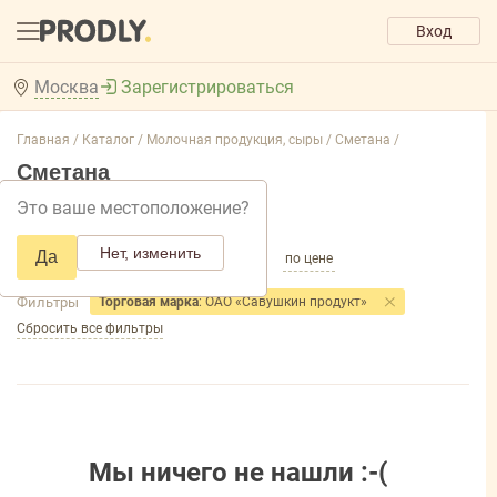
Вход
Москва
Зарегистрироваться
Главная /
Каталог /
Молочная продукция, сыры /
Сметана /
Сметана
Это ваше местоположение?
Добавить фильтр товаров
Нет, изменить
Да
по популярности
по названию
по цене
Фильтры
Торговая марка
: ОАО «Савушкин продукт»
Сбросить все фильтры
Мы ничего не нашли :-(