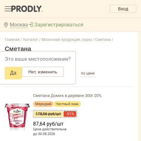
Вход
Москва
Зарегистрироваться
Главная /
Каталог /
Молочная продукция, сыры /
Сметана /
Сметана
Это ваше местоположение?
Добавить фильтр товаров
Нет, изменить
Да
по популярности
по названию
по цене
Сметана Домик в деревне 300г 20%
Меркурий
Честный знак
178,56 руб/шт
-51%
87,64 руб/шт
Цена действительна
до 30.08.2026