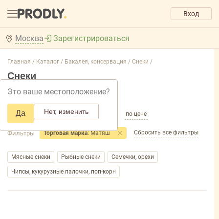
Вход
Москва
Зарегистрироваться
Главная /
Каталог /
Бакалея, консервация /
Снеки /
Снеки
Это ваше местоположение?
Добавить фильтр товаров
Нет, изменить
Да
по популярности
по названию
по цене
Сбросить все фильтры
Фильтры
Торговая марка
: Матяш
Мясные снеки
Рыбные снеки
Семечки, орехи
Чипсы, кукурузные палочки, поп-корн