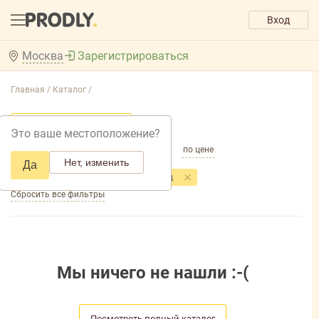
Вход
Москва
Зарегистрироваться
Главная /
Каталог /
Добавить фильтр товаров
Это ваше местоположение?
по популярности
по названию
по цене
Нет, изменить
Да
Фильтры
Торговая марка
: Хаус Херц
Сбросить все фильтры
Мы ничего не нашли :-(
Посмотреть полный каталог