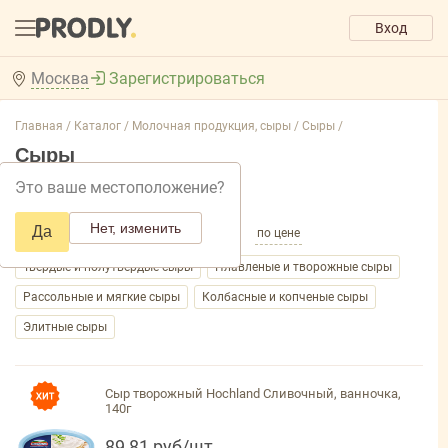
Вход
Москва
Зарегистрироваться
Главная /
Каталог /
Молочная продукция, сыры /
Сыры /
Сыры
Это ваше местоположение?
Добавить фильтр товаров
Нет, изменить
Да
по популярности
по названию
по цене
Твердые и полутвердые сыры
Плавленые и творожные сыры
Рассольные и мягкие сыры
Колбасные и копченые сыры
Элитные сыры
Сыр творожный Hochland Сливочный, ванночка,
140г
89,81 руб/шт