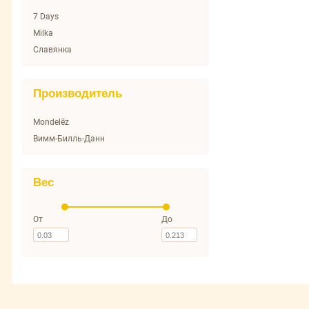
7 Days
Milka
Славянка
Производитель
Mondelēz
Вимм-Билль-Данн
Вес
От
До