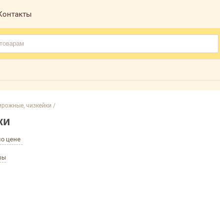
Контакты
ирожные, чизкейки /
ки
по цене
ры