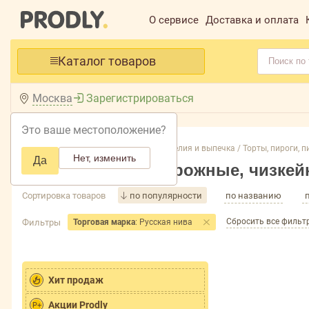
О сервисе
Доставка и оплата
Каталог товаров
Москва
Зарегистрироваться
Это ваше местоположение?
Главная /
Каталог /
Кондитерские изделия и выпечка /
Торты, пироги, п
Нет, изменить
Да
Торты, пироги, пирожные, чизкей
Сортировка товаров
по популярности
по названию
Сбросить все фильт
Фильтры
Торговая марка
: Русская нива
Хит продаж
Акции Prodly
P+