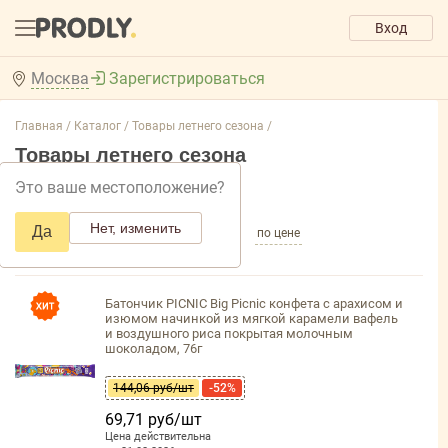
Вход
Москва
Зарегистрироваться
Главная /
Каталог /
Товары летнего сезона /
Товары летнего сезона
Это ваше местоположение?
Добавить фильтр товаров
Нет, изменить
Да
по популярности
по названию
по цене
Батончик PICNIC Big Picnic конфета с арахисом и
изюмом начинкой из мягкой карамели вафель
и воздушного риса покрытая молочным
шоколадом, 76г
144,06 руб/шт
-52%
69,71 руб/шт
Цена действительна