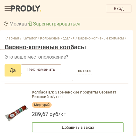
Вход
Москва
Зарегистрироваться
Главная /
Каталог /
Колбасные изделия /
Варено-копченые колбасы /
Варено-копченые колбасы
Это ваше местоположение?
Добавить фильтр товаров
Нет, изменить
Да
по популярности
по названию
по цене
Колбаса в/к Зареченские продукты Сервелат
Рижский в/у вес
Меркурий
289,67 руб/кг
Добавить в заказ