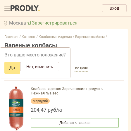
Вход
Москва
Зарегистрироваться
Главная /
Каталог /
Колбасные изделия /
Вареные колбасы /
Вареные колбасы
Это ваше местоположение?
Добавить фильтр товаров
Нет, изменить
Да
по популярности
по названию
по цене
Колбаса вареная Зареченские продукты
Нежная п/а вес
Меркурий
204,47 руб/кг
Добавить в заказ