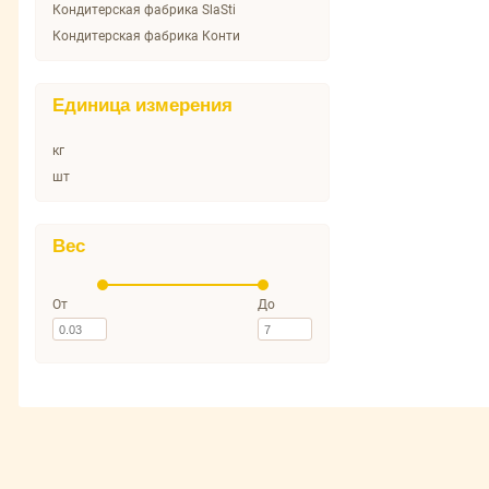
Кондитерская фабрика SlaSti
Кондитерская фабрика Конти
Единица измерения
кг
шт
Вес
От
До