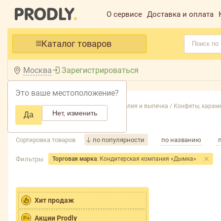
О сервисе
Доставка и оплата
Каталог товаров
Москва
Зарегистрироваться
Это ваше местоположение?
Главная /
Каталог /
Кондитерские изделия и выпечка /
Конфеты, караме
Нет, изменить
Да
Весовые
Сортировка товаров
по популярности
по названию
Фильтры
Торговая марка
: Кондитерская компания «Дымка»
Хит продаж
Акции Prodly
P+