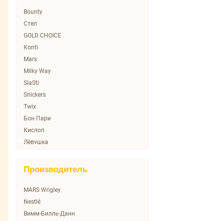
Bounty
Cтеп
GOLD CHOICE
Konti
Mars
Milky Way
SlaSti
Snickers
Twix
Бон Пари
Кислоп
Лёвушка
Славянка
Сладкая душа
Производитель
Тими
Фрутландия
MARS Wrigley
Эко-невидаль
Nestlé
Вимм-Билль-Данн