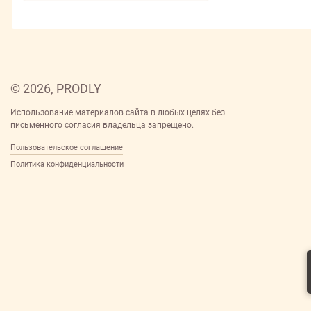
Птицефабрика Роскар АО
Санта
Торгово-Производственная Рыбная
Компания РОСТФИШ ООО
Ферма ООО
Фэнтази Фудс АО
© 2026, PRODLY
ЧИЗБЕРРИ ГУД ФУД ООО
Использование материалов сайта в любых целях без
Черемушки КБК
письменного согласия владельца запрещено.
Черемушки КБК АО
Пользовательское соглашение
Черемушки КФ ООО
Политика конфиденциальности