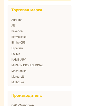
Торговая марка
Agrobar
Alti
Bakerton
Betty's cake
Bimbo QRS
Espersen
Fry Me
KAMINARY
MISSION PROFESSIONAL
Macaronika
Margaretti
MultiCook
NN
No name
Производитель
ONECOOK
SERVOLUX
ОАО «Хлебпром»