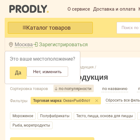
О сервисе
Доставка и оплата
Каталог товаров
Москва
Зарегистрироваться
Это ваше местоположение?
Главная /
Каталог /
Замороженная продукция /
Нет, изменить
Да
Замороженная продукция
Сортировка товаров
по популярности
по названию
Сбросить все фил
Фильтры
Торговая марка
: ОкеанРыбФлот
Мороженое
Полуфабрикаты
Тесто, пицца, основа для пиццы
Рыба, морепродукты