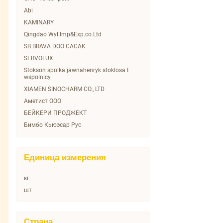
SUSAMI
Abi
Stokson
KAMINARY
Triumph
Qingdao Wyl Imp&Exp.co.Ltd
VICI
SB BRAVA DOO CACAK
WE FRY
SERVOLUX
Атлантис
Stokson spolka jawnahenryk stoklosa I
wspolnicy
Вязанка
XIAMEN SINOCHARM CO., LTD
Главобед
Аметист ООО
Главсуп
БЕЙКЕРИ ПРОДЖЕКТ
Горячая Штучка
Бимбо Кьюэсар Рус
Зареченские продукты
Ви Фрай ООО
Зелёна-Бурёна
Вичи-Русь
Командорский
Единица измерения
Водный мир
ЛК-Регион
ГУРМАНОВ
Морозко
кг
Группа Черкизово
Мясная грамота
шт
Дамол
Останкино
ЗАО "Мясная Галерея"
Папа может
Зареченские продукты
Страна