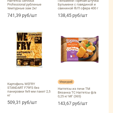
Наггетсы Servolux
Пельмени Горячая штучка
Professional рубленые
Бульмени с говядиной и
темпурные зам 2кг
свининой Ф/П сфера 400 г
741,39 руб/шт
138,45 руб/шт
Меркурий
Картофель WEFRY
STANDART F79FS без
к
Наггетсы из печи ТМ
панировки 9х9 мм пакет 2,5
Вязанка ТС Наггетсы ф/в
кг
0,25 кг МГ (365)
509,31 руб/шт
143,67 руб/шт