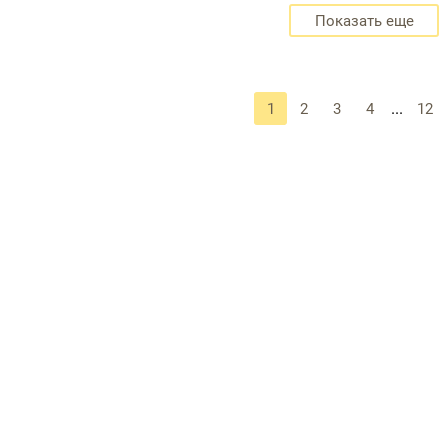
Показать еще
...
1
2
3
4
12