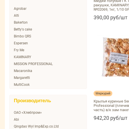
Мидии голубые ГК 1
ракушки, KAMINARY
Agrobar
№02069, 1кг, 1/10 G
Alti
390,00 руб/шт
Bakerton
Betty's cake
Bimbo QRS
Espersen
Fry Me
KAMINARY
MISSION PROFESSIONAL
Macaronika
Margaretti
MultiCook
NN
Меркурий
No name
Производитель
Крылья куриные Ser
ONECOOK
Professional (плече
часть) в/к зам пакет
SERVOLUX
ОАО «Хлебпром»
942,20 руб/шт
SUSAMI
Abi
Stokson
Qingdao Wyl Imp&Exp.co.Ltd