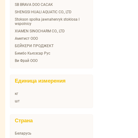
Triumph
SB BRAVA DOO CACAK
VICI
SHENGSI HUALI AQUATIC CO., LTD
WE FRY
Stokson spolka jawnahenryk stoklosa I
wspolnicy
Атлантис
XIAMEN SINOCHARM CO., LTD
Вязанка
Аметист ООО
Главобед
БЕЙКЕРИ ПРОДЖЕКТ
Главсуп
Бимбо Кьюэсар Рус
Горячая Штучка
Ви Фрай ООО
Зареченские продукты
Вичи-Русь
Зелёна-Бурёна
Водный мир
Командорский
Единица измерения
ГУРМАНОВ
ЛК-Регион
Группа Черкизово
Меркадор
кг
Зареченские продукты
Морозко
шт
Ивановское районное потебительское
Мясная грамота
общество
Останкино
Кафе ин кафе Интернешнл
Страна
Папа может
Кафе ин кафе Интернешнл ООО
Певенка
Китай
Беларусь
РЕМИТ