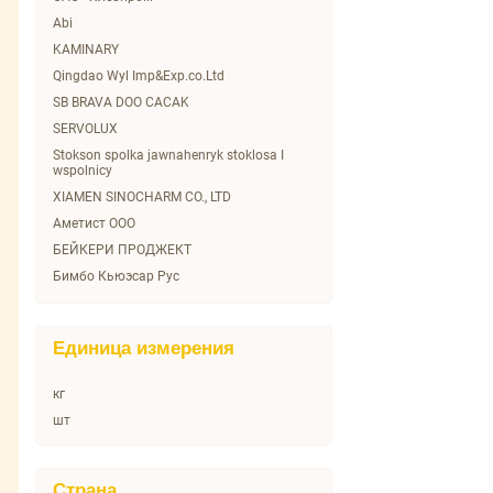
SUSAMI
Abi
Stokson
KAMINARY
Triumph
Qingdao Wyl Imp&Exp.co.Ltd
VICI
SB BRAVA DOO CACAK
WE FRY
SERVOLUX
Атлантис
Stokson spolka jawnahenryk stoklosa I
wspolnicy
Вязанка
XIAMEN SINOCHARM CO., LTD
Главобед
Аметист ООО
Главсуп
БЕЙКЕРИ ПРОДЖЕКТ
Горячая Штучка
Бимбо Кьюэсар Рус
Зареченские продукты
Ви Фрай ООО
Зелёна-Бурёна
Вичи-Русь
Командорский
Единица измерения
Водный мир
ЛК-Регион
ГУРМАНОВ
Морозко
кг
Группа Черкизово
Мясная грамота
шт
Дамол
Останкино
ЗАО "Мясная Галерея"
Папа может
Зареченские продукты
Страна