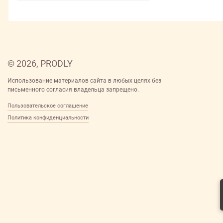
Птицефабрика Роскар АО
Санта
Торгово-Производственная Рыбная
Компания РОСТФИШ ООО
Ферма ООО
Фэнтази Фудс АО
© 2026, PRODLY
ЧИЗБЕРРИ ГУД ФУД ООО
Использование материалов сайта в любых целях без
Черемушки КБК
письменного согласия владельца запрещено.
Черемушки КБК АО
Пользовательское соглашение
Черемушки КФ ООО
Политика конфиденциальности