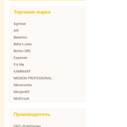
Торговая марка
Agrobar
Alti
Bakerton
Betty's cake
Bimbo QRS
Espersen
Fry Me
KAMINARY
MISSION PROFESSIONAL
Macaronika
Margaretti
MultiCook
NN
No name
Производитель
ONECOOK
SERVOLUX
ОАО «Хлебпром»