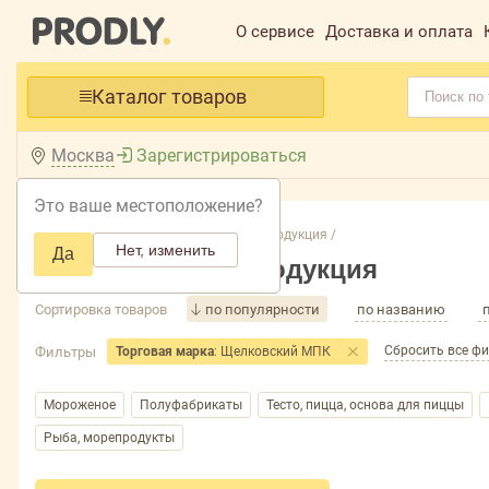
О сервисе
Доставка и оплата
Каталог товаров
Москва
Зарегистрироваться
Это ваше местоположение?
Главная /
Каталог /
Замороженная продукция /
Нет, изменить
Да
Замороженная продукция
Сортировка товаров
по популярности
по названию
Сбросить все ф
Фильтры
Торговая марка
: Щелковский МПК
Мороженое
Полуфабрикаты
Тесто, пицца, основа для пиццы
Рыба, морепродукты