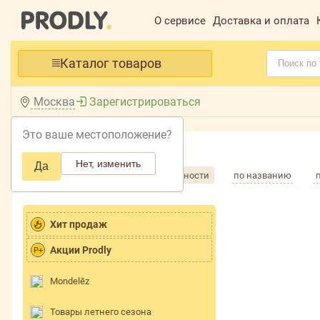
О сервисе
Доставка и оплата
Каталог товаров
Москва
Зарегистрироваться
Это ваше местоположение?
Главная /
Каталог /
Нет, изменить
Да
Сортировка товаров
по популярности
по названию
Хит продаж
Акции Prodly
P+
Mondelēz
Товары летнего сезона