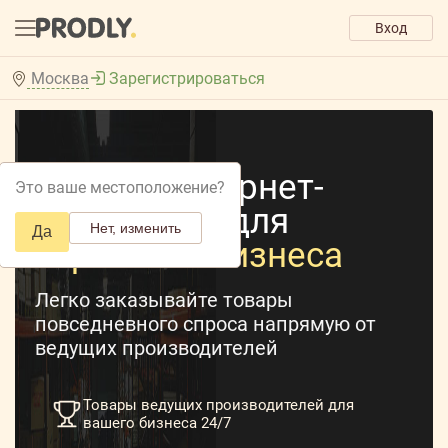
Вход
Москва
Зарегистрироваться
Prodly - интернет-
Это ваше местоположение?
платформа для
Нет, изменить
Да
торгового бизнеса
Легко заказывайте товары
повседневного спроса напрямую от
ведущих производителей
Товары ведущих производителей для
вашего бизнеса 24/7