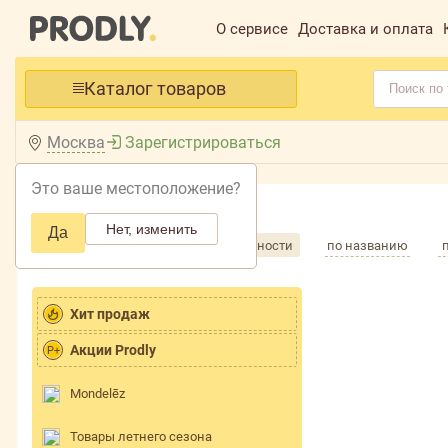
О сервисе
Доставка и оплата
Каталог товаров
Москва
Зарегистрироваться
Это ваше местоположение?
Главная /
Каталог /
Нет, изменить
Да
Сортировка товаров
по популярности
по названию
Хит продаж
Акции Prodly
P+
Mondelēz
Товары летнего сезона