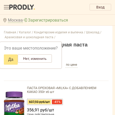
Вход
Москва
Зарегистрироваться
Главная /
Каталог /
Кондитерские изделия и выпечка /
Шоколад /
Арахисовая и шоколадная паста /
Арахисовая и шоколадная паста
Это ваше местоположение?
Добавить фильтр товаров
Нет, изменить
Да
по популярности
по названию
по цене
ПАСТА ОРЕХОВАЯ «MILKA» С ДОБАВЛЕНИЕМ
КАКАО 350г x6 шт
607,93 руб/шт
-41%
356,91 руб/шт
Цена действительна