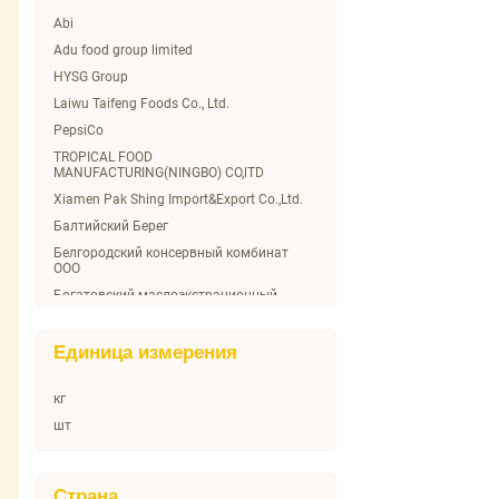
SUNFEEL
Abi
YAKIMAL
Adu food group limited
Арикон
HYSG Group
Балтийский Берег
Laiwu Taifeng Foods Co., Ltd.
Бизнес Ланч
PepsiCo
Богатовское золото
TROPICAL FOOD
MANUFACTURING(NINGBO) CO,lTD
Бояринъ
Xiamen Pak Shing Import&Export Co.,Ltd.
Вкусные Консервы
Балтийский Берег
Горячая Штучка
Белгородский консервный комбинат
ДЖАЗ
ООО
Дары Атлантиды
Богатовский маслоэкстрационный
завод ООО
Дары Природы
Брасовские сыры
Домашкино
Единица измерения
Дамол
Доширак
ЗДОРОВАЯ ЕДА ООО
Еврофрут
кг
Кухня без границ
Махеев
шт
Маревен Фуд Сэнтрал
Микадо
ООО "Богатовский
Морское содружество
маслоэкстракционный завод"
Страна