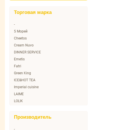
Торговая марка
-
5 Морей
Cheetos
Cream Nuvo
DINNER SERVICE
Emetis
Fatri
Green King
ICE&HOT TEA
Imperial cuisine
LAIME
LOLIK
Lays
MultiCook
Производитель
No name
O Sole mio
-