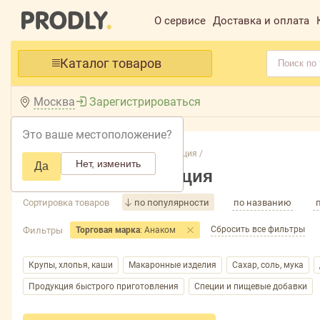
О сервисе
Доставка и оплата
Каталог товаров
Москва
Зарегистрироваться
Это ваше местоположение?
Главная /
Каталог /
Бакалея, консервация /
Нет, изменить
Да
Бакалея, консервация
Сортировка товаров
по популярности
по названию
Сбросить все фильтры
Фильтры
Торговая марка
: Анаком
Крупы, хлопья, каши
Макаронные изделия
Сахар, соль, мука
Продукция быстрого приготовления
Специи и пищевые добавки