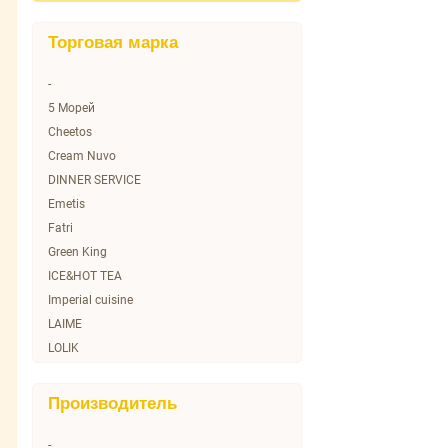
Торговая марка
-
5 Морей
Cheetos
Cream Nuvo
DINNER SERVICE
Emetis
Fatri
Green King
ICE&HOT TEA
Imperial cuisine
LAIME
LOLIK
Lays
MultiCook
Производитель
No name
O Sole mio
-