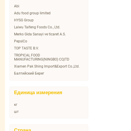
SUNFEEL
Abi
YAKIMAL
Adu food group limited
Арикон
HYSG Group
Балтийский Берег
Laiwu Taifeng Foods Co., Ltd.
Баринофф
Merko Gida Sanayi ve ticaret A.S.
Бизнес Ланч
PepsiCo
Богатовское золото
TOP TASTE B.V.
Бояринъ
TROPICAL FOOD
MANUFACTURING(NINGBO) CO,lTD
Вкусные Консервы
Xiamen Pak Shing Import&Export Co.,Ltd.
Горячая Штучка
Балтийский Берег
ДЖАЗ
Белгородский консервный комбинат
Дары Атлантиды
ООО
Дары Природы
Богатовский маслоэкстрационный
Единица измерения
завод ООО
Домашкино
Брасовские сыры
Доширак
кг
ЗДОРОВАЯ ЕДА ООО
Еврофрут
шт
Кухня без границ
Махеев
Маревен Фуд Сэнтрал
Микадо
Страна
Маслодельно-сыродельный комбинат