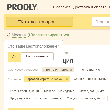
О сервисе
Доставка и оплата
Каталог товаров
Москва
Зарегистрироваться
Это ваше местоположение?
Главная /
Каталог /
Бакалея, консервация /
Нет, изменить
Да
Бакалея, консервация
Сортировка товаров
по популярности
по названию
Сбросить все фильтры
Фильтры
Торговая марка
: Bekmaya
Крупы, хлопья, каши
Макаронные изделия
Сахар, соль, мука
Продукция быстрого приготовления
Специи и пищевые добавки