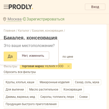
Вход
Москва
Зарегистрироваться
Главная /
Каталог /
Бакалея, консервация /
Бакалея, консервация
Это ваше местоположение?
Добавить фильтр товаров
Нет, изменить
Да
по популярности
по названию
по цене
Фильтры
Торговая марка
: HENAN FOOD
Сбросить все фильтры
Крупы, хлопья, каши
Макаронные изделия
Сахар, соль, мука
Для выпечки
Масло растительное
Консервация
Джемы, варенье, мед
Сиропы, топпинги, пюре
Снеки
Продукция быстрого приготовления