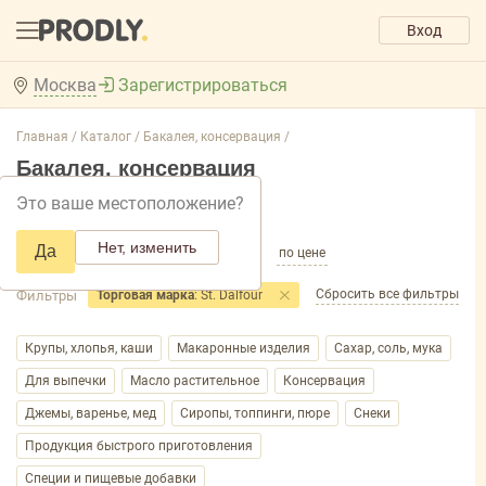
Вход
Москва
Зарегистрироваться
Главная /
Каталог /
Бакалея, консервация /
Бакалея, консервация
Это ваше местоположение?
Добавить фильтр товаров
Нет, изменить
Да
по популярности
по названию
по цене
Сбросить все фильтры
Фильтры
Торговая марка
: St. Dalfour
Крупы, хлопья, каши
Макаронные изделия
Сахар, соль, мука
Для выпечки
Масло растительное
Консервация
Джемы, варенье, мед
Сиропы, топпинги, пюре
Снеки
Продукция быстрого приготовления
Специи и пищевые добавки