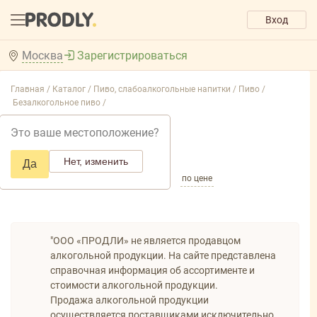
Вход
Москва
Зарегистрироваться
Главная /
Каталог /
Пиво, слабоалкогольные напитки /
Пиво /
Безалкогольное пиво /
Безалкогольное пиво
Это ваше местоположение?
Добавить фильтр товаров
Нет, изменить
Да
по популярности
по названию
по цене
"ООО «ПРОДЛИ» не является продавцом
алкогольной продукции. На сайте представлена
справочная информация об ассортименте и
стоимости алкогольной продукции.
Продажа алкогольной продукции
осуществляется поставщиками исключительно