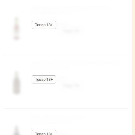
Пиво «Марочное» светлое безалкогольное
пастеризованное 0,5л
108,30 руб/шт
Пиво «Ремесленное» светлое нефильтрованное
безалкогольное 1,0л
199,49 руб/шт
Пиво «Ремесленное» темное
безалкогольное 1,0л
189,10 руб/шт