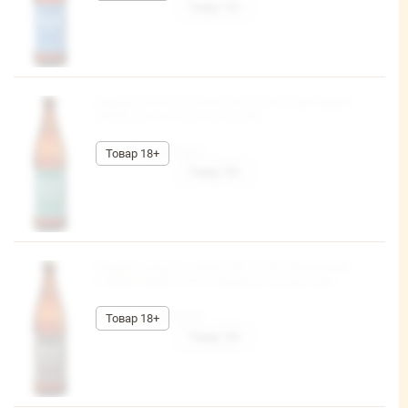
Пивной напиток «WHEY NOT? ПРОТЕИНОВЫЙ
ЛАГЕР» безалкогольное 0,45л
103,80 руб/шт
Пивной напиток «WHEY NOT? ПРОТЕИНОВЫЙ
СЛИВОЧНЫЙ СТАУТ» безалкогольное 0,45л
103,80 руб/шт