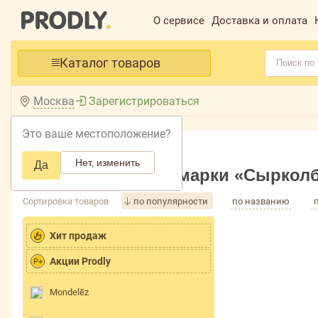
О сервисе
Доставка и оплата
Каталог товаров
Москва
Зарегистрироваться
Это ваше местоположение?
Главная /
Каталог /
Нет, изменить
Да
Товары торговой марки «Сыркол
Сортировка товаров
по популярности
по названию
Хит продаж
Акции Prodly
P+
Mondelēz