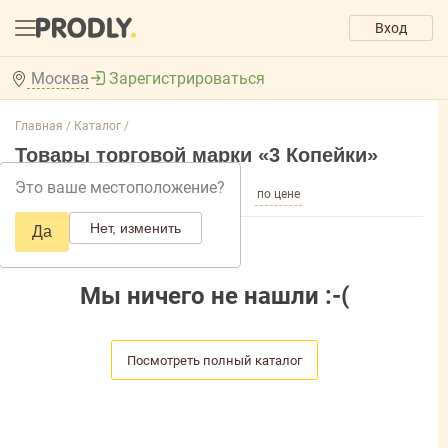
Вход
Москва
Зарегистрироваться
Главная /
Каталог /
Товары торговой марки «3 Копейки»
Это ваше местоположение?
по популярности
по названию
по цене
Нет, изменить
Да
Мы ничего не нашли :-(
Посмотреть полный каталог